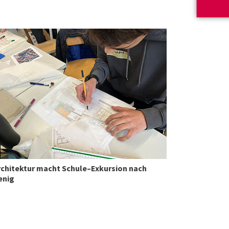
©
rchitektur macht Schule–Exkursion nach
enig