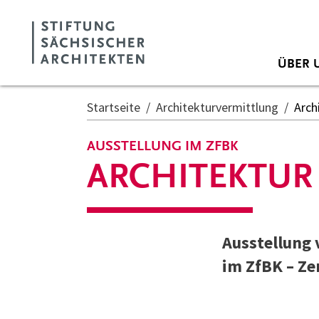
Zum Hauptinhalt springen
Cookie-Einstellungen
ÜBER 
Startseite
Architekturvermittlung
Arch
AUSSTELLUNG IM ZFBK
ARCHITEKTUR
Ausstellung 
im ZfBK – Ze