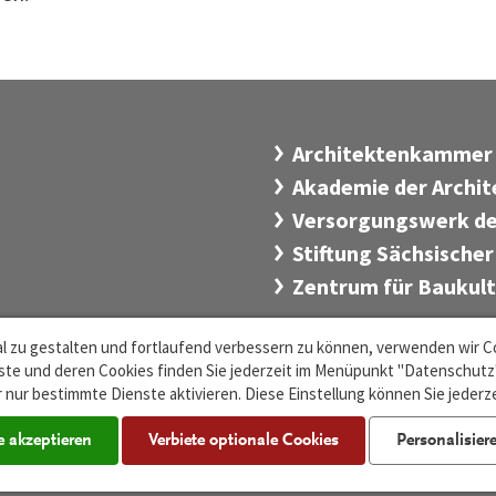
Architektenkammer
Akademie der Archi
Versorgungswerk de
Stiftung Sächsischer
Zentrum für Baukul
l zu gestalten und fortlaufend verbessern zu können, verwenden wir C
n
de
·
te und deren Cookies finden Sie jederzeit im Menüpunkt "Datenschutz".
 nur bestimmte Dienste aktivieren. Diese Einstellung können Sie jederz
e akzeptieren
Verbiete optionale Cookies
Personalisier
Cookie-Einstellungen