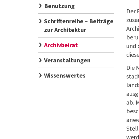
Benutzung
Der 
zusa
Schriftenreihe – Beiträge
Archi
zur Architektur
beru
Archivbeirat
und 
dies
Veranstaltungen
Die 
Wissenswertes
stad
land
ausg
ab. 
besc
anwe
Stel
werd