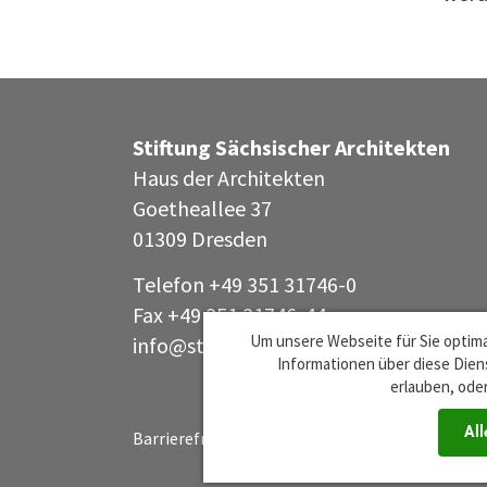
Stiftung Sächsischer Architekten
Haus der Architekten
Goetheallee 37
01309 Dresden
Telefon +49 351 31746-0
Fax +49 351 31746-44
Um unsere Webseite für Sie optima
info@stiftung-saechsischer-architekte
Informationen über diese Diens
erlauben, oder
All
Barrierefreiheit
Impressum
Datenschutz