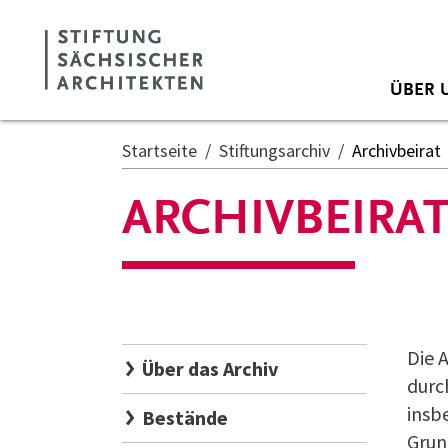
Zum Hauptinhalt springen
Cookie-Einstellungen
ÜBER 
Startseite
Stiftungsarchiv
Archivbeirat
ARCHIVBEIRA
Die 
Über das Archiv
durc
insb
Bestände
Grun